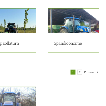
Spandiconcime
Pioppicultura
gizollatura
Spandiconcime
Prossimo
1
2