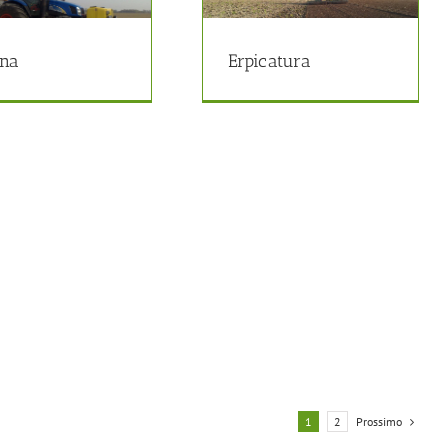
Erpicatura
Agricoltura
na
Erpicatura
Prossimo
1
2