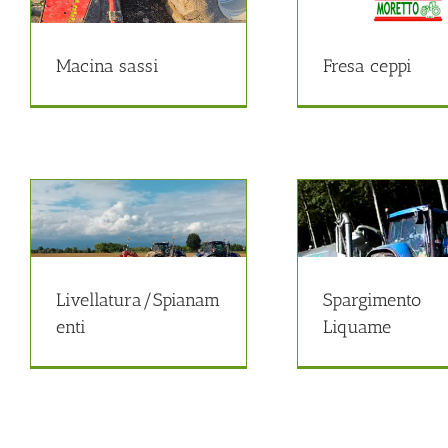
Fresa ceppi
Deces
Lavori forestali
Lavor
Macina sassi
Fresa ceppi
Spargimento Liquame
Esc
Livellatura/Spianam
Spargimento
Altre attività
Altr
enti
Liquame