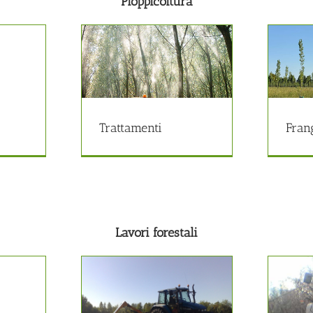
Pioppicoltura
ttamenti
Frangizollatura
picultura
Pioppicultura
Trattamenti
Fran
Lavori forestali