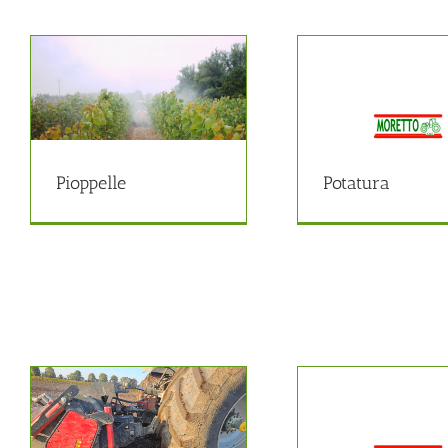
Potatura
Tra
Pioppicultura
Piop
Pioppelle
Potatura