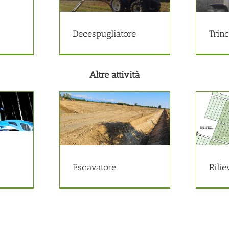
pugliatore
Trincia forestale
i forestali
Lavori forestali
Decespugliatore
Trinc
Altre attività
avatore
Rilievi Planimetrici
e attività
Altre attività
Escavatore
Rilie