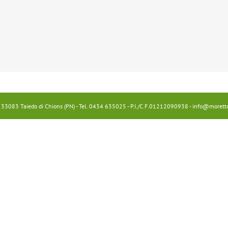
2 - 33083 Taiedo di Chions (PN) - Tel. 0434 635025 - P.I./C.F.01212090938 - info@moretto