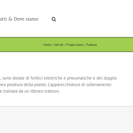
atti & Dove siamo
Home
Attività
Pioppicultura
Potatura
, sono dotate di forbici elettriche e pneumatiche e del doppio
ea potatura della piante. L’apparecchiatura di sollevamento
e trainata da un idoneo trattore.