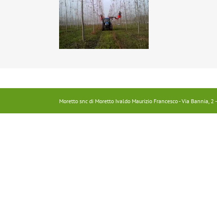
Moretto snc di Moretto Ivaldo Maurizio Francesco - Via Bannia, 