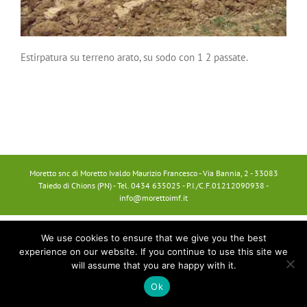
Estirpatura su terreno arato, su sodo con 1 2 passate.
Moretto snc di Moretto Ivaldo Maurizio Francesco - Via Bannia, 2 - 33083
Taiedo di Chions (PN) - Tel. 0434 635025 - P.I./C.F.01212090938 -
info@morettoimf.it
We use cookies to ensure that we give you the best
experience on our website. If you continue to use this site we
will assume that you are happy with it.
Ok