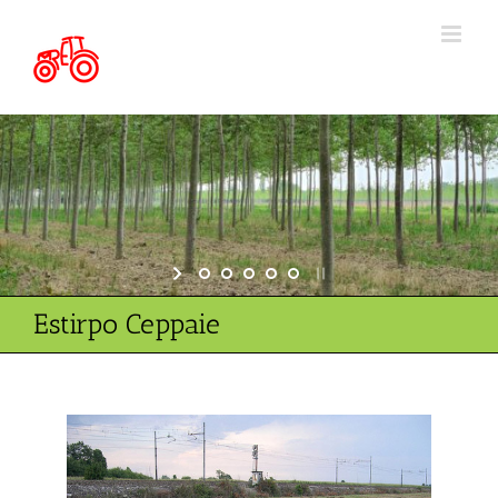
Salta
al
contenuto
Estirpo Ceppaie